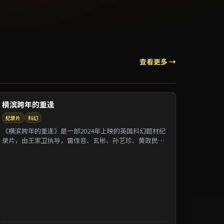
查看更多 →
横滨跨年的重逢
纪录片
科幻
《横滨跨年的重逢》是一部2024年上映的英国科幻题材纪
录片，由王家卫执导，雷佳音、玄彬、孙艺珍、黄政民等
参演。剧情借纪录片式口吻还原一段被遗忘的...