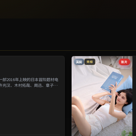
英国
新片
完结
部2016年上映的日本冒险题材电
许光汉、木村拓哉、周迅、章子怡
为背景刻画人与人之...