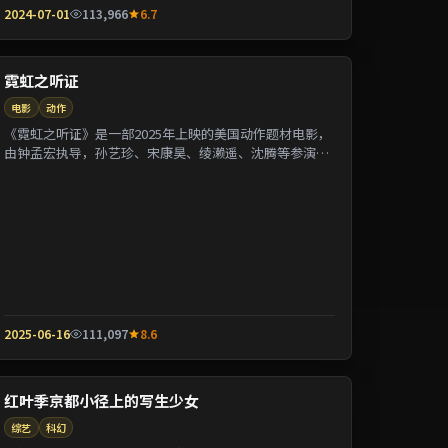
2024-07-01
113,966
6.7
霓虹之听证
电影
动作
《霓虹之听证》是一部2025年上映的美国动作题材电影，
由钟孟宏执导，孙艺珍、宋康昊、绫濑遥、沈腾等参演。
剧情围绕一桩陈年悬案与家族秘密双线并进；...
2025-06-16
111,097
8.6
红叶季京都小径上的写生少女
综艺
科幻