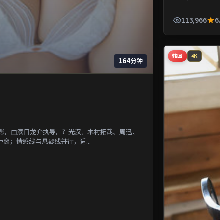
一段被遗忘的城市
113,966
6
韩国
4K
164分钟
电影，由滨口龙介执导，许光汉、木村拓哉、周迅、
离；情感线与悬疑线并行，适...