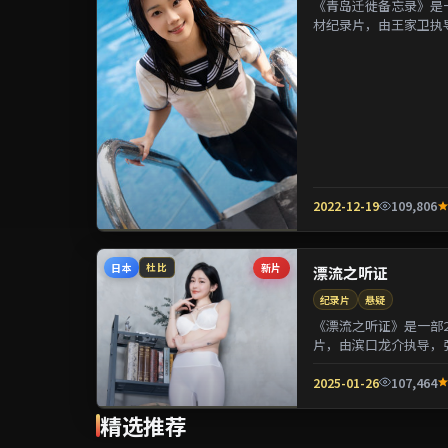
《青岛迁徙备忘录》是一
材纪录片，由王家卫执
镁等参演。剧情在制度与
2022-12-19
109,806
日本
新片
杜比
漂流之听证
纪录片
悬疑
《漂流之听证》是一部2
片，由滨口龙介执导，
用喜剧外壳包裹关于阶层
2025-01-26
107,464
精选推荐