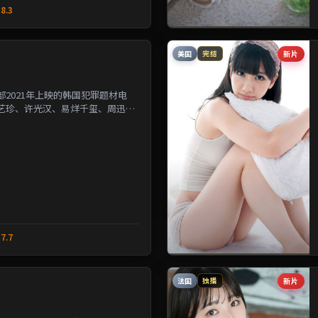
8.3
美国
新片
完结
2021年上映的韩国犯罪题材电
艺珍、许光汉、易烊千玺、周迅等
改写几位主角的人生轨...
7.7
法国
新片
独播