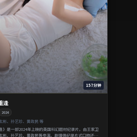
157分钟
重逢
2024
玄彬、孙艺珍、黄政民 等
逢》是一部2024年上映的英国科幻题材纪录片，由王家卫
玄彬、孙艺珍、黄政民等参演。剧情借纪录片式口吻还原