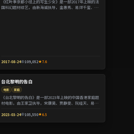
《红叶季京都小径上的写生少女》是一部2017年上映的法
国科幻题材综艺，由新海诚执导，金惠秀、易烊千玺、张
曼玉等参演。剧情用喜剧外壳包裹关于阶层与...
2017-08-24
109,052
7.6
台北黎明的告白
电影
家庭
《台北黎明的告白》是一部2023年上映的中国香港家庭题
材电影，由王家卫执导，宋康昊、贾静雯、阮经天、易烊
千玺等参演。剧情以都市迁徙为背景刻画人与...
2023-03-24
105,550
6.5