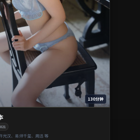
130分钟
本
021
许光汉、易烊千玺、周迅 等