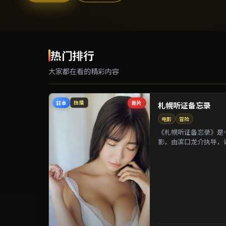
热门排行
大家都在看的精彩内容
日本
新片
独播
札幌听证备忘录
电影
冒险
《札幌听证备忘录》是一
影，由滨口龙介执导，
等参演。剧情以都市迁徙