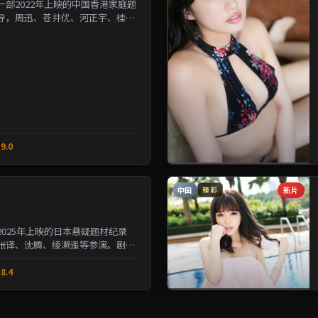
部2022年上映的中国香港家庭题
导，周迅、苍井优、河正宇、桂纶
人性的夹缝中寻求微...
9.0
中国
新片
臻彩
025年上映的日本悬疑题材纪录
张译、沈腾、绫濑遥等参演。剧情
与选择的沉重命题；情...
8.4