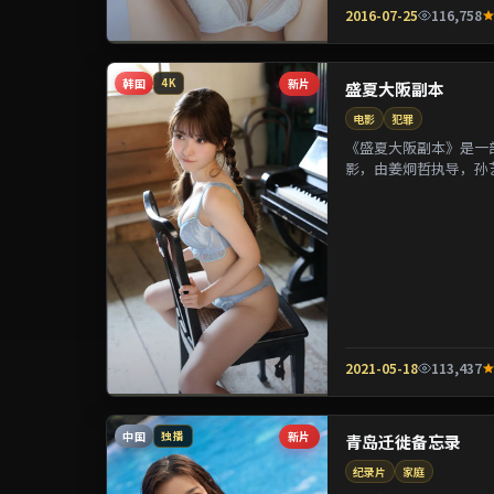
2016-07-25
116,758
韩国
新片
4K
盛夏大阪副本
电影
犯罪
《盛夏大阪副本》是一部
影，由姜炯哲执导，孙
参演。剧情通过偶然相遇
2021-05-18
113,437
中国
新片
独播
青岛迁徙备忘录
纪录片
家庭